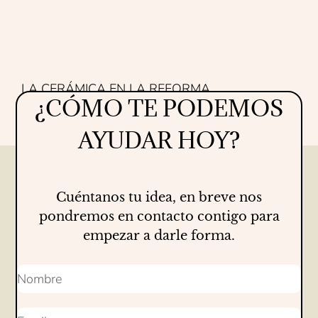
LA CERÁMICA EN LA REFORMA
¿CÓMO TE PODEMOS
Proyectos
16/07/2026
AYUDAR HOY?
Cuéntanos tu idea, en breve nos
pondremos en contacto contigo para
empezar a darle forma.