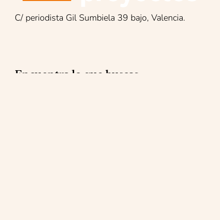
C/ periodista Gil Sumbiela 39 bajo, Valencia.
Encuentra lo que buscas:
Reformas integrales
Mantenimiento
Reparaciones
Obra social
Contacto
Blog