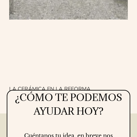
LA CERÁMICA EN LA REFORMA
¿CÓMO TE PODEMOS
Proyectos
16/07/2026
AYUDAR HOY?
Cuéntanos tu idea, en breve nos