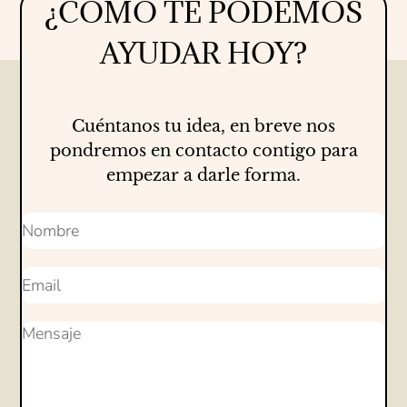
¿CÓMO TE PODEMOS
Proyectos
16/07/2026
AYUDAR HOY?
Cuéntanos tu idea, en breve nos
pondremos en contacto contigo para
empezar a darle forma.