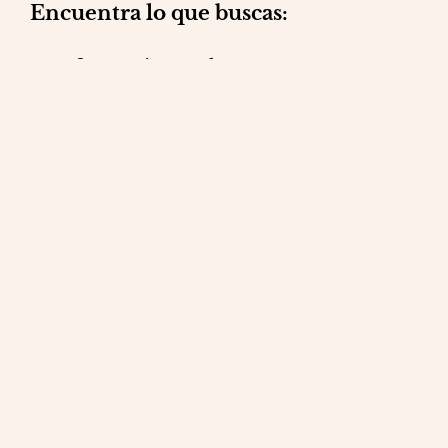
Encuentra lo que buscas:
Reformas integrales
Mantenimiento
Reparaciones
Obra social
Contacto
Blog
Política de privacidad
©2026 Proyectos Divina Aurora