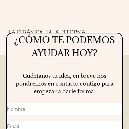
LA CERÁMICA EN LA REFORMA
¿CÓMO TE PODEMOS
Proyectos
16/07/2026
AYUDAR HOY?
Cuéntanos tu idea, en breve nos
pondremos en contacto contigo para
empezar a darle forma.