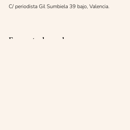
C/ periodista Gil Sumbiela 39 bajo, Valencia.
Encuentra lo que buscas:
Reformas integrales
Mantenimiento
Reparaciones
Obra social
Contacto
Blog
Política de privacidad