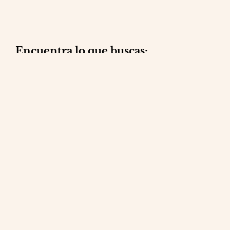
Encuentra lo que buscas:
Reformas integrales
Mantenimiento
Reparaciones
Obra social
Contacto
Blog
Política de privacidad