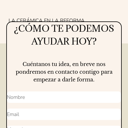
LA CERÁMICA EN LA REFORMA
¿CÓMO TE PODEMOS
Proyectos
16/07/2026
AYUDAR HOY?
Cuéntanos tu idea, en breve nos
pondremos en contacto contigo para
empezar a darle forma.