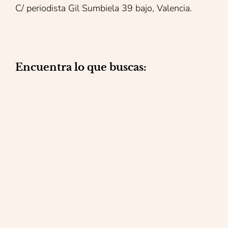
C/ periodista Gil Sumbiela 39 bajo, Valencia.
Encuentra lo que buscas:
Reformas integrales
Mantenimiento
Reparaciones
Obra social
Contacto
Blog
Política de privacidad