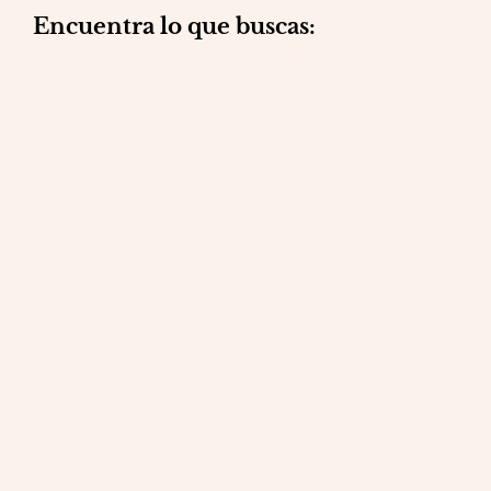
Encuentra lo que buscas:
Reformas integrales
Mantenimiento
Reparaciones
Obra social
Contacto
Blog
Política de privacidad
©2026 Proyectos Divina Aurora