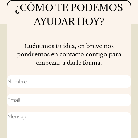
¿CÓMO TE PODEMOS
Proyectos
16/07/2026
AYUDAR HOY?
Cuéntanos tu idea, en breve nos
pondremos en contacto contigo para
empezar a darle forma.