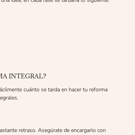
 idea, en cada fase se tardaría lo siguiente:
MA INTEGRAL?
 fácilmente cuánto se tarda en hacer tu reforma
egrales.
astante retraso. Asegúrate de encargarlo con