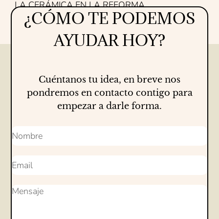
LA CERÁMICA EN LA REFORMA
¿CÓMO TE PODEMOS
Proyectos
16/07/2026
AYUDAR HOY?
Cuéntanos tu idea, en breve nos
pondremos en contacto contigo para
empezar a darle forma.