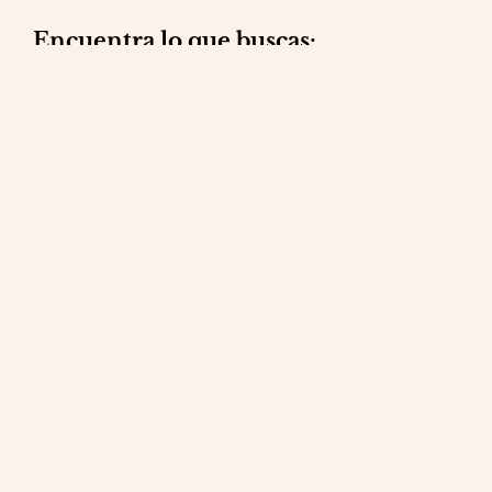
Encuentra lo que buscas:
Reformas integrales
Mantenimiento
Reparaciones
Obra social
Contacto
Blog
Política de privacidad