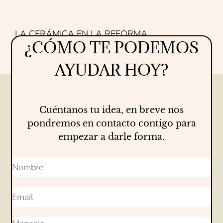
LA CERÁMICA EN LA REFORMA
¿CÓMO TE PODEMOS
Proyectos
16/07/2026
AYUDAR HOY?
Cuéntanos tu idea, en breve nos
pondremos en contacto contigo para
empezar a darle forma.